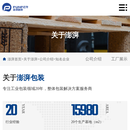
澎
湃
澎
首
湃
行
关于澎湃
页
产
业
新
品
解
公司介绍
工厂展示
闻
澎湃首页
>
关于澎湃
>
公司介绍
>
知名企业
关
决
资
于
联
关于
澎湃包装
方
讯
澎
系
专注工业包装领域20年，整体包装解决方案服务商
案
湃
我
20
15980
YEAR
AREA
们
行业经验
20个生产基地（m2）